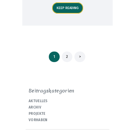
KEEP READING
Seitennummerierung
PAGE
1
PAGE
2
>
der
Beiträge
Beitragskategorien
AKTUELLES
ARCHIV
PROJEKTE
VORHABEN