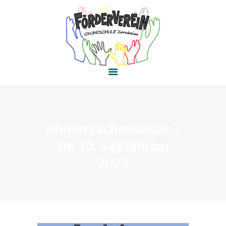
HOME
AKTUELLES
PROJEKTE
KONTAKT
Kindersachenbasar –
am 10. September
2023