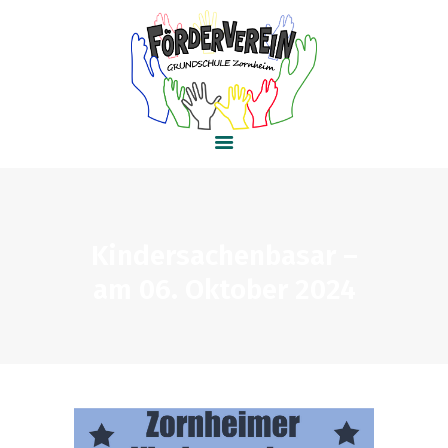
HOME
AKTUELLES
PROJEKTE
KONTAKT
Kindersachenbasar –
am 06. Oktober 2024