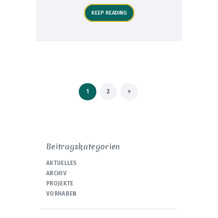
KEEP READING
Seitennummerierung
PAGE
1
PAGE
2
>
der
Beiträge
Beitragskategorien
AKTUELLES
ARCHIV
PROJEKTE
VORHABEN