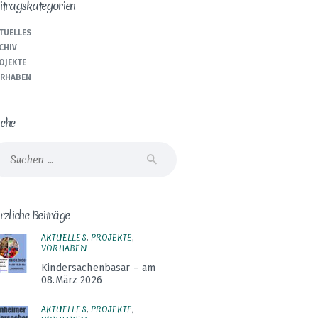
itragskategorien
TUELLES
CHIV
OJEKTE
RHABEN
che
che
ch:
rzliche Beiträge
AKTUELLES
,
PROJEKTE
,
VORHABEN
Kindersachenbasar – am
08.März 2026
AKTUELLES
,
PROJEKTE
,