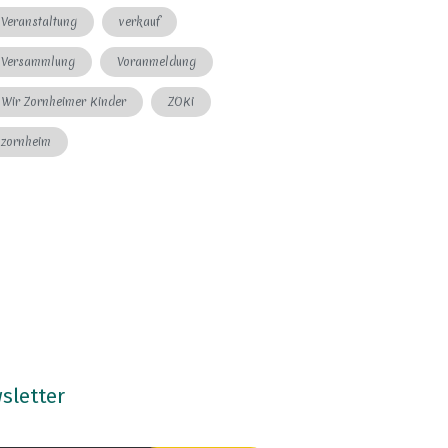
Veranstaltung
verkauf
Versammlung
Voranmeldung
Wir Zornheimer Kinder
ZOKi
zornheim
sletter