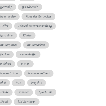
Getränke
Grundschule
hauptspeise
Haus der Entdecker
Helfer
Jahreshauptversammlung
karabiner
Kinder
Kindergarten
Kindersachen
Kuchen
Kuchenbuffet
mahlzeit
mensa
Mensa Gläser
Neuanschaffung
obst
PCR
Projekte
schule
sommer
Sportplatz
Stand
TSV Zornheim