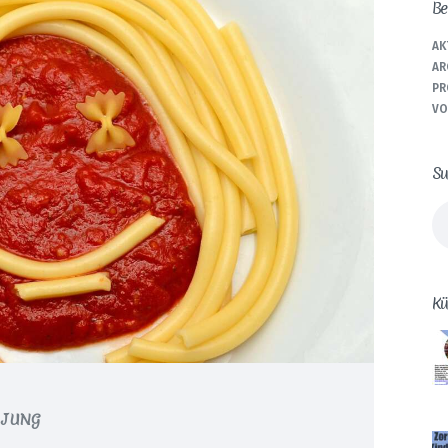
Be
AK
AR
PR
VO
Su
Su
na
Kü
 JUNG